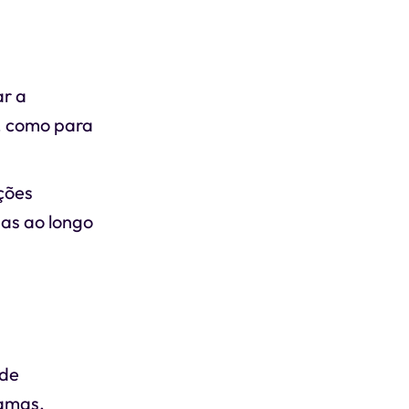
ar a
s, como para
ções
as ao longo
 de
ramas.