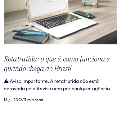
Retatrutida: o que é, como funciona e
quando chega ao Brasil
⚠️ Aviso importante: A retatrutida não está
aprovada pela Anvisa nem por qualquer agência
regulatória no Brasil. Produtos comercializados
16 jul 2026
11 min read
como "retatrutida" fora de estudos clínicos
autorizados são ilegais e representam risco real à
saúde. Este artigo tem caráter exclusivamente
informativo e não substitui consulta médica. 📋
Revisão médica: Este conteúdo