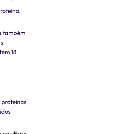
proteína,
noa também
as
ntém 18
 proteínas
idos
 equilíbrio