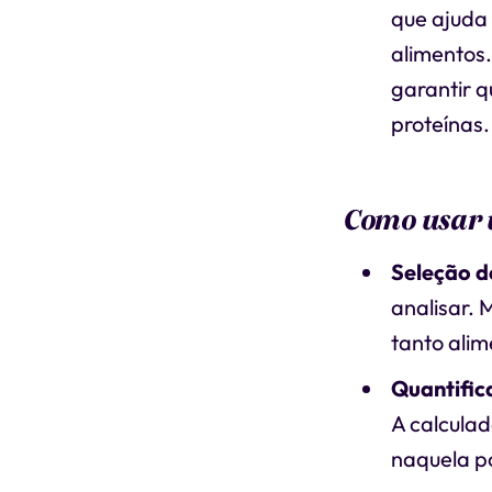
que ajuda
alimentos.
garantir q
proteínas.
Como usar 
Seleção d
analisar. 
tanto alim
Quantific
A calculad
naquela po