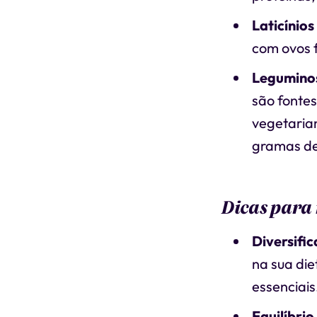
Laticínios
com ovos 
Legumino
são fontes
vegetarian
gramas de
Dicas para 
Diversifi
na sua di
essenciais
Equilíbrio