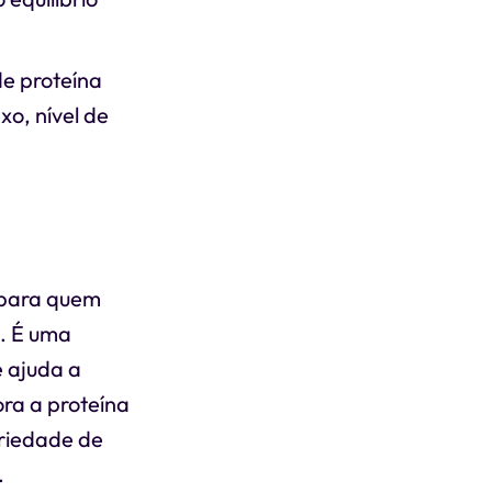
de proteína
xo, nível de
o para quem
l. É uma
e ajuda a
ora a proteína
ariedade de
.