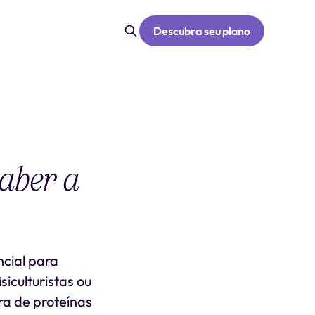
Descubra seu plano
aber a
ncial para
iculturistas ou
ra de proteínas