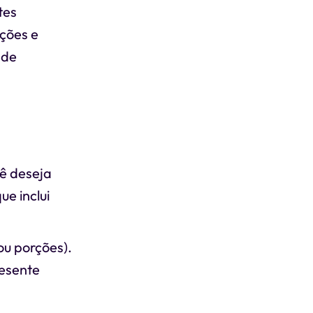
tes
ições e
 de
cê deseja
e inclui
ou porções).
resente