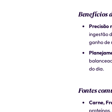
Benefícios 
Precisão 
ingestão d
ganho de 
Planejame
balancead
do dia.
Fontes comu
Carne, Fr
proteínas