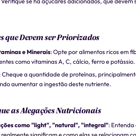
: Verifique se há açúcares adicionados, que devem s
es que Devem ser Priorizados
itaminas e Minerais
: Opte por alimentos ricos em fi
entes como vitaminas A, C, cálcio, ferro e potássio.
: Cheque a quantidade de proteínas, principalment
ndo aumentar a ingestão deste nutriente.
que as Alegações Nutricionais
ções como "light", "natural", "integral"
: Entenda 
 realmente significam e como elas se relacionam c