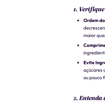
1. Verifique
Ordem dos
decrescent
maior qua
Comprime
ingredient
Evite Ing
açúcares a
ou pouco f
2. Entenda 