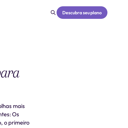
Descubra seu plano
para
olhas mais
ntes: Os
, o primeiro