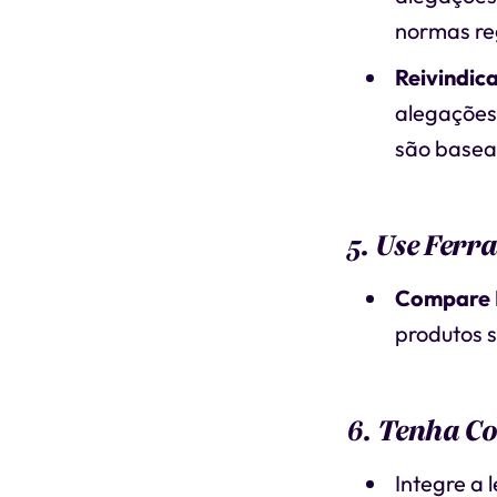
normas re
Reivindic
alegações
são basead
5. Use Fer
Compare 
produtos s
6. Tenha Co
Integre a 