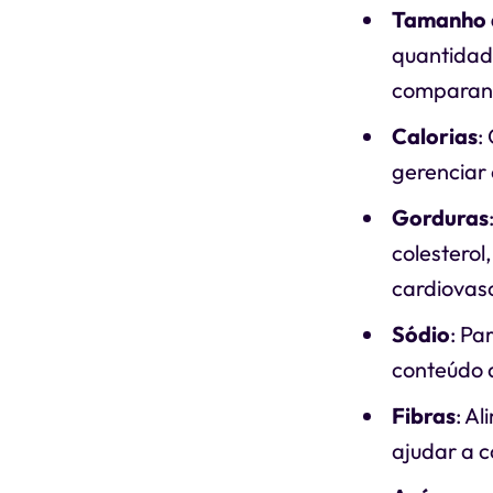
Tamanho 
quantidade
comparand
Calorias
:
gerenciar
Gorduras
colesterol
cardiovasc
Sódio
: Pa
conteúdo 
Fibras
: A
ajudar a c