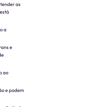
ntender as
 está
lo a
rans e
de
o ao
stão e podem