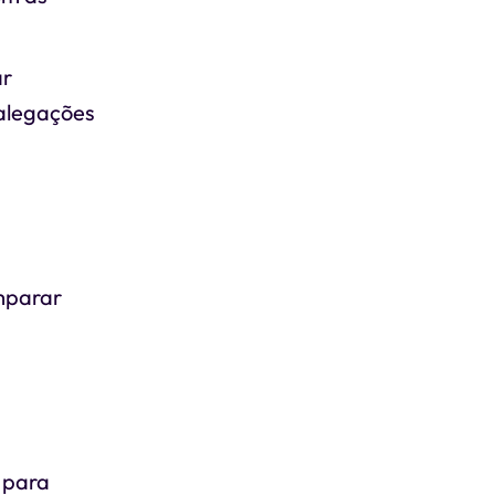
ar
 alegações
omparar
s para