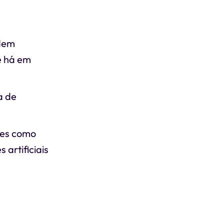
rdem
e há em
a de
ntes como
artificiais