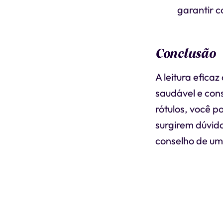
garantir c
Conclusão
A leitura efica
saudável e cons
rótulos, você p
surgirem dúvida
conselho de um 