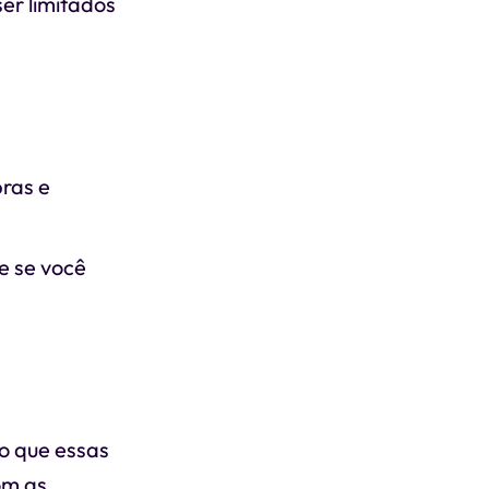
er limitados
bras e
e se você
o que essas
om as