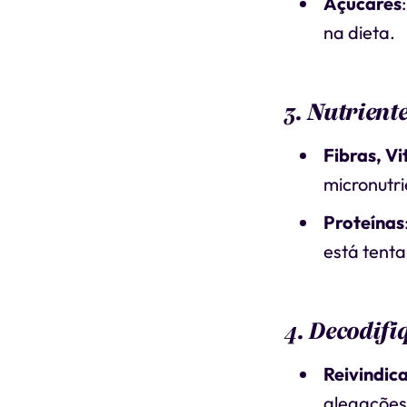
Açúcares
na dieta.
3. Nutrient
Fibras, V
micronutri
Proteínas
está tenta
4. Decodifi
Reivindica
alegações