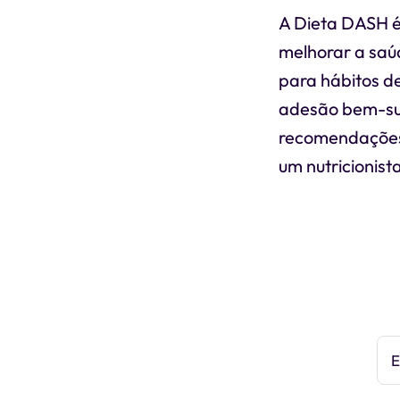
A Dieta DASH é
melhorar a saú
para hábitos de
adesão bem-su
recomendações 
um nutricionist
E