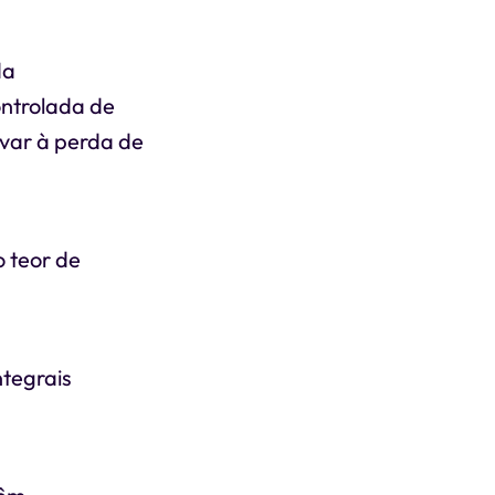
da
ntrolada de
evar à perda de
 teor de
ntegrais