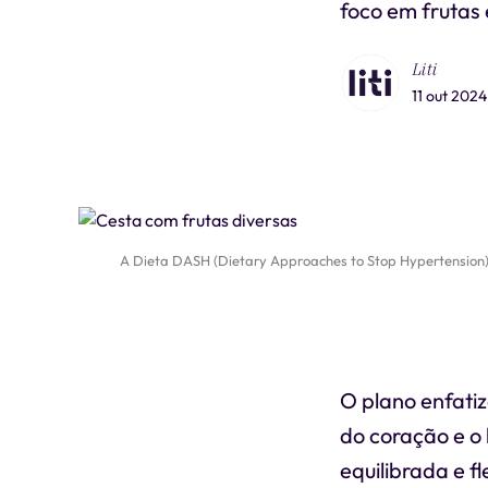
foco em frutas 
Liti
11 out 2024
A Dieta DASH (Dietary Approaches to Stop Hypertension) 
O plano enfati
do coração e o
equilibrada e fl