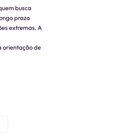
 quem busca
longo prazo
ções extremas. A
 orientação de
e