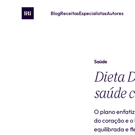
Blog
Receitas
Especialistas
Autores
Saúde
Dieta 
saúde c
O plano enfati
do coração e o
equilibrada e f