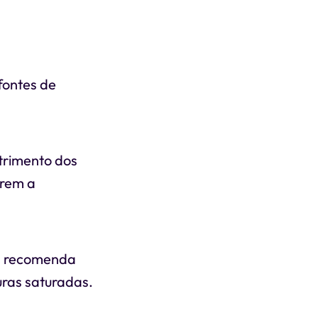
fontes de
etrimento dos
arem a
mas recomenda
uras saturadas.