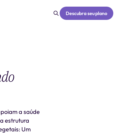
Descubra seu plano
ndo
 apoiam a saúde
a estrutura
Vegetais: Um