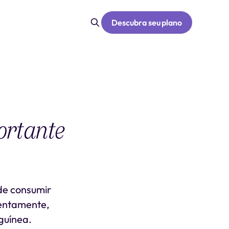
Descubra seu plano
ortante
de consumir
lentamente,
guínea.