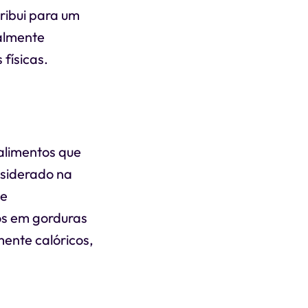
tribui para um
ialmente
físicas.
 alimentos que
nsiderado na
te
cos em gorduras
ente calóricos,