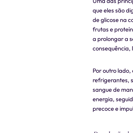
Uma das princi
que eles são d
de glicose na c
frutas e prote
a prolongar a 
consequência, 
Por outro lado,
refrigerantes, 
sangue de mane
energia, segui
precoce e impu