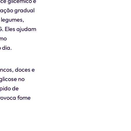
ce glicêmico é
ração gradual
, legumes,
G. Eles ajudam
omo
 dia.
ancos, doces e
glicose no
pido de
provoca fome