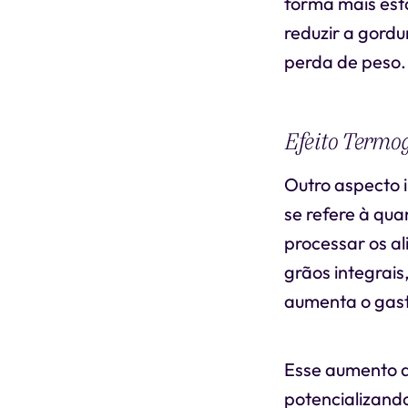
forma mais est
reduzir a gordu
perda de peso.
Efeito Termog
Outro aspecto i
se refere à qua
processar os a
grãos integrais
aumenta o gasto
Esse aumento d
potencializand