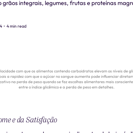
 grãos integrais, legumes, frutas e proteínas mag
4
•
4 min read
elocidade com que os alimentos contendo carboidratos elevam os níveis de gl
is a rapidez com que o açúcar no sangue aumenta pode influenciar diretament
ficativo na perda de peso quando se faz escolhas alimentares mais consciente
entre o índice glicêmico e a perda de peso em detalhes.
ome e da Satisfação