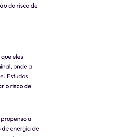
ão do risco de
 que eles
nal, onde a
de. Estudos
r o risco de
s propenso a
o de energia de