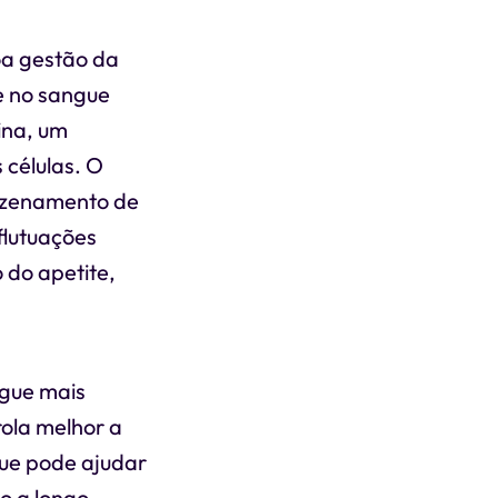
oa gestão da
e no sangue
ina, um
 células. O
mazenamento de
flutuações
 do apetite,
ngue mais
rola melhor a
que pode ajudar
o a longo