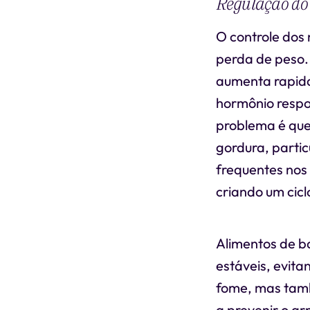
Regulação do 
O controle dos 
perda de peso.
aumenta rapida
hormônio respo
problema é que
gordura, parti
frequentes nos 
criando um ciclo
Alimentos de b
estáveis, evita
fome, mas tamb
a prevenir o a