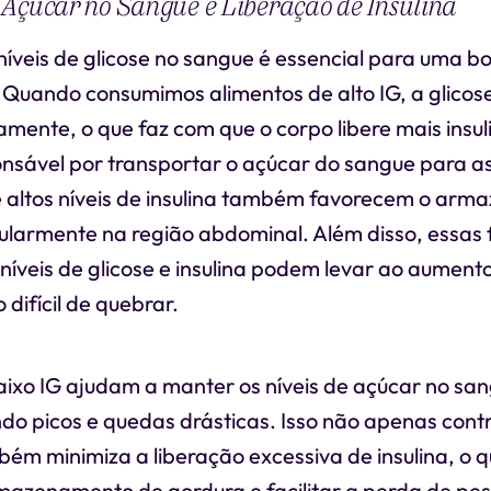
Açúcar no Sangue e Liberação de Insulina
níveis de glicose no sangue é essencial para uma b
 Quando consumimos alimentos de alto IG, a glicos
mente, o que faz com que o corpo libere mais insul
nsável por transportar o açúcar do sangue para as
 altos níveis de insulina também favorecem o ar
cularmente na região abdominal. Além disso, essas 
níveis de glicose e insulina podem levar ao aumento
 difícil de quebrar.
aixo IG ajudam a manter os níveis de açúcar no sa
ndo picos e quedas drásticas. Isso não apenas cont
ém minimiza a liberação excessiva de insulina, o 
rmazenamento de gordura e facilitar a perda de pes