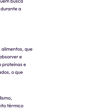
 quem busca
 durante a
s alimentos, que
 absorver e
 proteínas e
ados, o que
lismo,
ito térmico