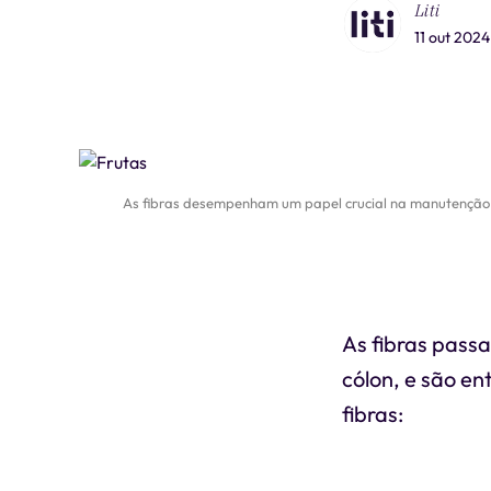
Liti
11 out 2024
As fibras desempenham um papel crucial na manutenção d
As fibras pass
cólon, e são en
fibras: