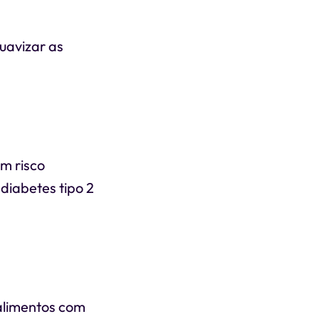
uavizar as
um risco
diabetes tipo 2
 alimentos com