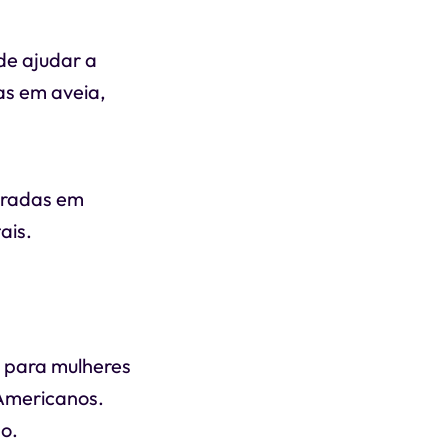
de ajudar a
das em aveia,
ntradas em
ais.
s para mulheres
 Americanos.
o.