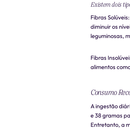
Existem dois tip
Fibras Solúvei
diminuir os nív
leguminosas, m
Fibras Insolúve
alimentos como 
Consumo Rec
A ingestão diá
e 38 gramas pa
Entretanto, a 