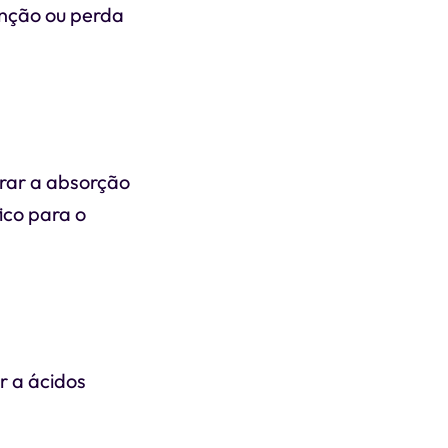
enção ou perda
erar a absorção
ico para o
r a ácidos