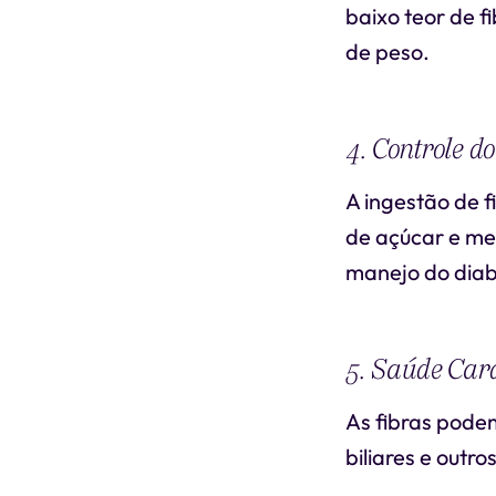
baixo teor de 
de peso.
4. Controle d
A ingestão de f
de açúcar e mel
manejo do diab
5. Saúde Car
As fibras podem
biliares e outr