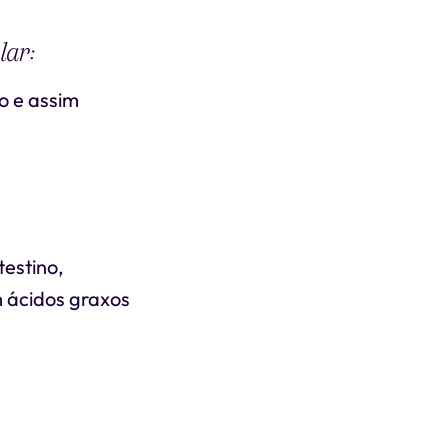
lar:
o e assim
testino,
m ácidos graxos