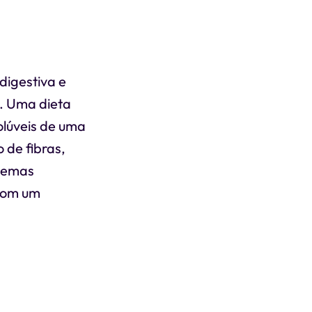
digestiva e
o. Uma dieta
solúveis de uma
 de fibras,
blemas
 com um