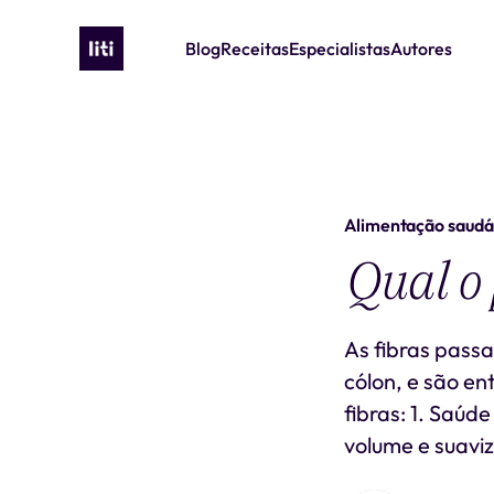
Blog
Receitas
Especialistas
Autores
Alimentação saudá
Qual o 
As fibras pass
cólon, e são en
fibras: 1. Saúd
volume e suaviz